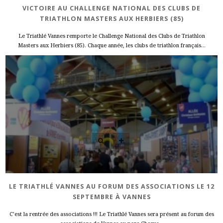
VICTOIRE AU CHALLENGE NATIONAL DES CLUBS DE
TRIATHLON MASTERS AUX HERBIERS (85)
Le Triathlé Vannes remporte le Challenge National des Clubs de Triathlon
Masters aux Herbiers (85). Chaque année, les clubs de triathlon français...
LE TRIATHLÉ VANNES AU FORUM DES ASSOCIATIONS LE 12
SEPTEMBRE À VANNES
C’est la rentrée des associations !!! Le Triathlé Vannes sera présent au forum des