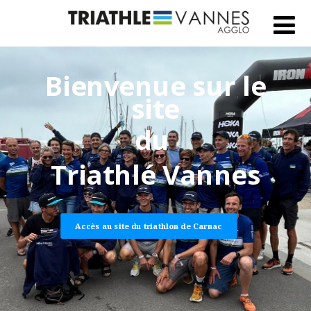
Bienvenue sur le
site
du
Triathlé Vannes
Accès au site du triathlon de Carnac