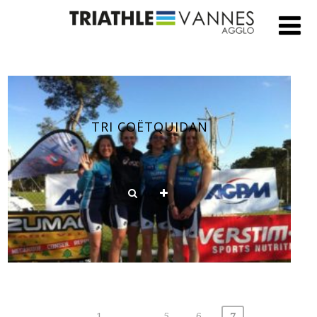
TRI COËTQUIDAN
Pagination
1
…
5
6
7