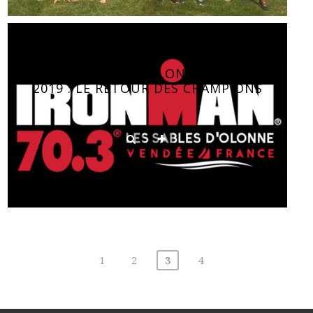
70.3 LES SABLES D’OLONNE – VENDÉE
2019 : LE RETOUR DES CHAMPIONS
Pagination
1
2
3
4
des
publications