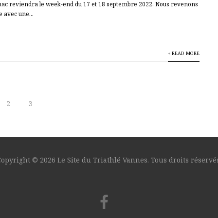
rnac reviendra le week-end du 17 et 18 septembre 2022. Nous revenons
e avec une...
+ READ MORE
2
3
opyright © 2026 Le Site du Triathlé Vannes. Tous droits réservés