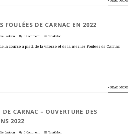
+ READ MORE
S FOULÉES DE CARNAC EN 2022
lie Cartron
0 Comment
Triathlon
 la course à pied, de la vitesse et de la mer, les Foulées de Carnac
+ READ MORE
 DE CARNAC – OUVERTURE DES
NS 2022
lie Cartron
0 Comment
Triathlon