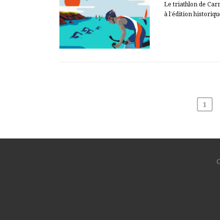
Le triathlon de Ca
à l’édition historiqu
1
Pagination
des
publications
C