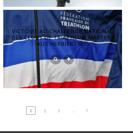
VICTOIRE AU CHALLENGE NATIONAL
DES CLUBS DE TRIATHLON MASTERS
AUX HERBIERS (85)
Pagination
1
2
3
…
7
des
publications